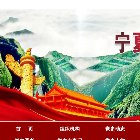
首 页
组织机构
党史动态