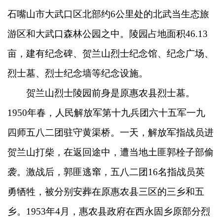
石嘴山市大武口区北部约6公里处的北武当生态旅
游区和大武口森林公园之中。陵园占地面积46.13
亩，建有纪念碑、贺兰山烈士纪念馆、纪念广场、
烈士墓、烈士纪念墙等纪念设施。
贺兰山烈士陵园前身是原惠农县烈士墓。
1950年春，人民解放军第十九兵团六十五军一九
四师五八二团驻守黄渠桥。一天，解放军指战员进
贺兰山打柴，在返回途中，遭当地土匪郭栓子部偷
袭。激战后，郭匪逃窜，五八二团16名指战员英
勇牺牲，被分别安葬在原惠农县三区的三乡和五
乡。1953年4月，惠农县政府在西永固乡原部分烈