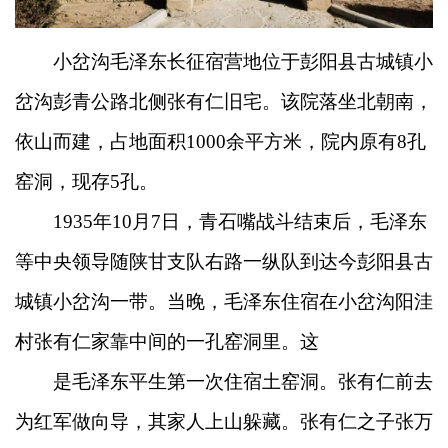
小岔沟毛泽东长征宿营地位于彭阳县古城镇小
岔沟彭青公路北侧张有仁旧宅。该院落坐北朝南，
依山而建，占地面积1000余平方米，院内原有8孔
窑洞，现存5孔。
1935年10月7日，青石嘴战斗结束后，毛泽东
等中央领导随陕甘支队右路一纵队到达今彭阳县古
城镇小岔沟一带。当晚，毛泽东住宿在小岔沟阳洼
村张有仁家靠中间的一孔窑洞里。这
是毛泽东平生第一次住宿土窑洞。张有仁前去
为红军做向导，其家人上山躲藏。张有仁之子张万