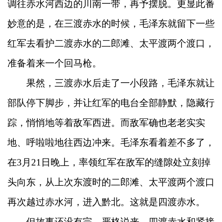
调往赤水河西边的川南一带，再予摆脱。更显此番
妙意的是，在三渡赤水的时候，毛泽东就留下一些
红军去看护二渡赤水的二郎滩、太平渡两个渡口，
准备着来一个回马枪。
果然，三渡赤水后走了一小段路，毛泽东就让
部队停下脚步，并让红军的电台全部静默，隐藏行
踪，悄悄地等着敌军西进。而敌军确也老老实实
地、呼啦啦地往西边冲来。毛泽东看着差不多了，
在3月21日晚上，率领红军在敌军的缝隙处立刻掉
头向东，从上次东渡时的二郎滩、太平渡两个渡口
再次越过赤水河，进入黔北。这就是四渡赤水。
但故事还没有完。严格说来，四渡赤水和紧接