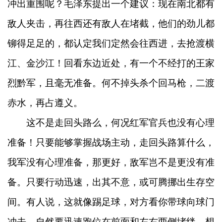
冲出重围呢？毛泽东提出一个建议：现在南北都有
敌人夹击，再往西还有敌人在堵截，他们的劲儿都
铆得足足的，都认定我们定然会往西进，去抢渡横
江、金沙江！回看东边近处，有一个不经打的王家
烈黔军，且毫无准备。何不掉头杀个回马枪，二渡
赤水，再占遵义。
这不是走回头路么，何况红军官兵也没有心理
准备！只要能够掌握战场主动，走回头路算什么，
我军没有心理准备，那更好，敌军岂不是更没有准
备。只要行动迅速，出其不意，或可腾挪出生存空
间。有人说，这就像踢足球，对方看你带球向球门
冲去，自然要迅速跑位在前面和左右两侧堵绊，想