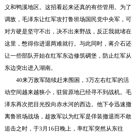
义和鸭溪地区。这招看起来还真的有些管用。为了
调敌，毛泽东让红军攻打鲁班场国民党中央军，可
对方硬是坚守不出，决不出来野战，反正我就堵在
这里，憋得你进退两难就行。与此同时，蒋介石还
让一些部队开始在红军东边修筑碉堡，防止红军从
东边突出进入湖南。
40来万敌军陆续赶来围困，3万左右红军的活
动空间越来越狭小，驻留原地已经寻不到战机。毛
泽东再次把目光投向赤水河的西边。他下令迅速撤
离鲁班场战场，趁敌军以为红军是佯装撤退而不敢
追击之时，于3月16日晚上，率红军突然从东往