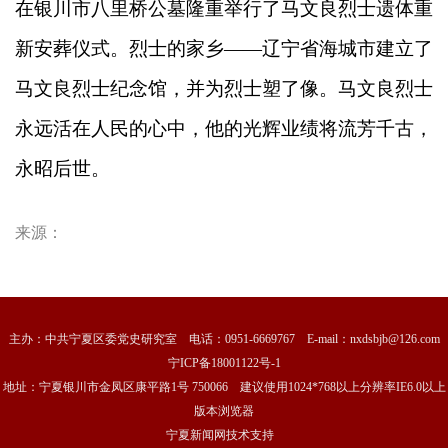
在银川市八里桥公墓隆重举行了马文良烈士遗体重
新安葬仪式。烈士的家乡——辽宁省海城市建立了
马文良烈士纪念馆，并为烈士塑了像。马文良烈士
永远活在人民的心中，他的光辉业绩将流芳千古，
永昭后世。
来源：
主办：中共宁夏区委党史研究室 电话：0951-6669767 E-mail：nxdsbjb@126.com
宁ICP备18001122号-1
地址：宁夏银川市金凤区康平路1号 750066 建议使用1024*768以上分辨率IE6.0以上
版本浏览器
宁夏新闻网技术支持