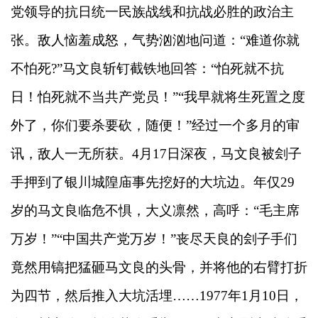
党领导的抗日统一民族战线和抗战必胜的政治主
张。敌人恼羞成怒，气势汹汹地问道：“难道你就
不怕死?”马文良斩钉截铁地回答：“怕死就不抗
日！怕死就不当共产党员！”“我早就将生死置之度
外了，你们要杀要砍，随便！”经过一个多月的审
讯，敌人一无所获。4月17日深夜，马文良被刽子
手押到了银川城隍庙事先挖好的大坑边。年仅29
岁的马文良临危不惧，大义凛然，高呼：“毛主席
万岁！”“中国共产党万岁！”丧尽天良的刽子手们
竟然用镐把猛砸马文良的头骨，并将他的右臂打折
为四节，然后推入大坑活埋……1977年1月10日，